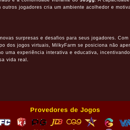
m outros jogadores cria um ambiente acolhedor e motiva
 novas surpresas e desafios para seus jogadores. Com
po dos jogos virtuais, MilkyFarm se posiciona não ape
 uma experiência interativa e educativa, incentivando
a vida real.
Provedores de Jogos