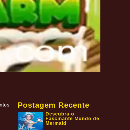
Postagem Recente
ntos
Descubra o
Fascinante Mundo de
Mermaid