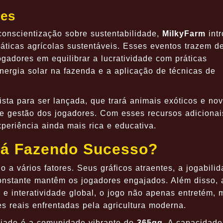
ões
conscientização sobre sustentabilidade,
MilkyFarm
intr
ticas agrícolas sustentáveis. Esses eventos trazem de
gadores em equilibrar a lucratividade com práticas
nergia solar na fazenda e a aplicação de técnicas de
sta para ser lançada, que trará animais exóticos e no
e gestão dos jogadores. Com esses recursos adicionai
eriência ainda mais rica e educativa.
tá Fazendo Sucesso?
o a vários fatores. Seus gráficos atraentes, a jogabili
onstante mantêm os jogadores engajados. Além disso, 
e e interatividade global, o jogo não apenas entretém, 
 reais enfrentadas pela agricultura moderna.
ciado é a comunidade vibrante do
365gg
. A capacidade