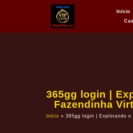
Início
Cas
365gg login | Ex
Fazendinha Vir
Início
»
365gg login | Explorando o