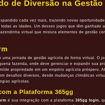
o de Diversão na Gestão
xpandido cada vez mais, trazendo novas oportunidade
e todas as idades. Um desses jogos que têm ganhado 
fazendinha virtual que mistura elementos de gestão co
arm
uma jornada de gestão agrícola de forma virtual. O j
uena fazenda, onde deve gerenciar e expandir sua pr
umilde propriedade em um empório agrícola próspero. A
com desafios diversos, desde mudanças climáticas virtu
ogias agrícolas.
 com a Plataforma 365gg
arm
é sua integração com a plataforma
365gg login
, q