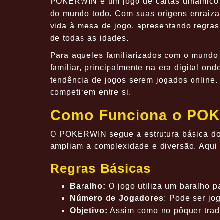
POKERWIN é um jogo de cartas dinâmico 
do mundo todo. Com suas origens enraiz
vida à mesa de jogo, apresentando regras 
de todas as idades.
Para aqueles familiarizados com o mundo
familiar, principalmente na era digital ond
tendência de jogos serem jogados online,
competirem entre si.
Como Funciona o PO
O POKERWIN segue a estrutura básica do 
ampliam a complexidade e diversão. Aqui 
Regras Básicas
Baralho:
O jogo utiliza um baralho p
Número de Jogadores:
Pode ser jog
Objetivo:
Assim como no pôquer tradi