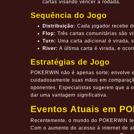
cartas visando vencer a rodada.
Sequência do Jogo
Distribuição:
Cada jogador recebe du
Flop:
Três cartas comunitárias são vi
Turn:
Uma carta adicional é virada, 
River:
A última carta é virada, e ocor
Estratégias de Jogo
POKERWIN não é apenas sorte; envolve es
cuidadosamente suas mãos em comparação
oponentes. Especialistas sugerem que a 
dar uma vantagem significativa.
Eventos Atuais em P
Recentemente, o mundo do POKERWIN tem 
Com o aumento do acesso à internet de al