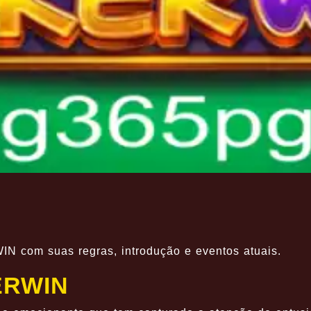
 com suas regras, introdução e eventos atuais.
ERWIN