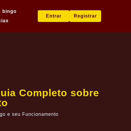
 bingo
Entrar
Registrar
cias
uia Completo sobre
to
go e seu Funcionamento