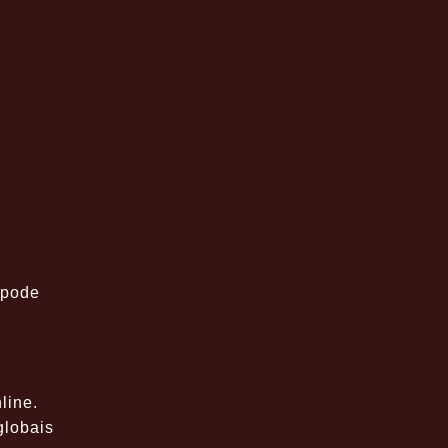
.
 pode
line.
globais