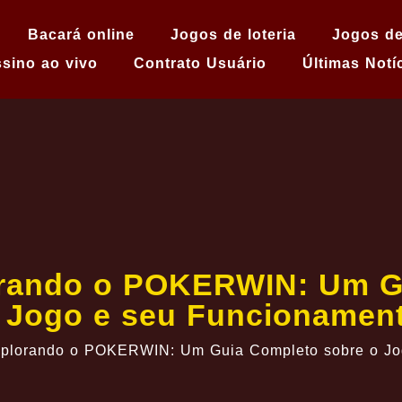
Bacará online
Jogos de loteria
Jogos de
sino ao vivo
Contrato Usuário
Últimas Notí
lorando o POKERWIN: Um G
 Jogo e seu Funcionamen
Explorando o POKERWIN: Um Guia Completo sobre o Jo