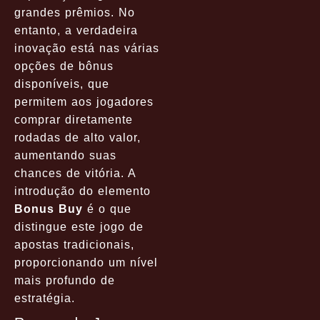
grandes prêmios. No
entanto, a verdadeira
inovação está nas várias
opções de bônus
disponíveis, que
permitem aos jogadores
comprar diretamente
rodadas de alto valor,
aumentando suas
chances de vitória. A
introdução do elemento
Bonus Buy
é o que
distingue este jogo de
apostas tradicionais,
proporcionando um nível
mais profundo de
estratégia.