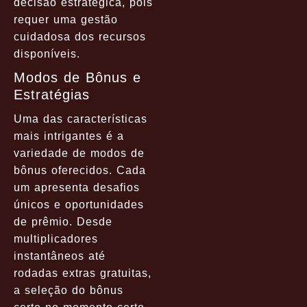
decisão estratégica, pois
requer uma gestão
cuidadosa dos recursos
disponíveis.
Modos de Bônus e
Estratégias
Uma das características
mais intrigantes é a
variedade de modos de
bônus oferecidos. Cada
um apresenta desafios
únicos e oportunidades
de prêmio. Desde
multiplicadores
instantâneos até
rodadas extras gratuitas,
a seleção do bônus