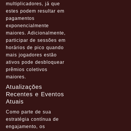
multiplicadores, já que
estes podem resultar em
pagamentos
exponencialmente
maiores. Adicionalmente,
participar de sessões em
horários de pico quando
mais jogadores estão
ativos pode desbloquear
prêmios coletivos
maiores.
Atualizações
Recentes e Eventos
Atuais
Como parte de sua
estratégia contínua de
engajamento, os