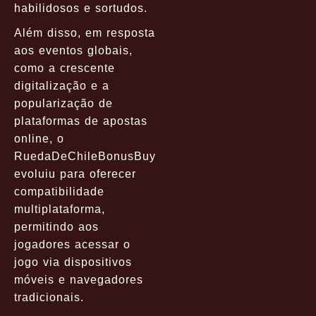
habilidosos e sortudos.
Além disso, em resposta
aos eventos globais,
como a crescente
digitalização e a
popularização de
plataformas de apostas
online, o
RuedaDeChileBonusBuy
evoluiu para oferecer
compatibilidade
multiplataforma,
permitindo aos
jogadores acessar o
jogo via dispositivos
móveis e navegadores
tradicionais.