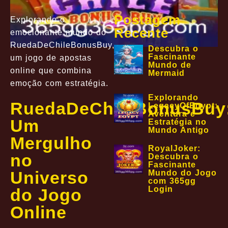
Postagem
Explorando o
Recente
emocionante mundo do
RuedaDeChileBonusBuy,
Descubra o
Fascinante
um jogo de apostas
Mundo de
online que combina
Mermaid
emoção com estratégia.
Explorando
RuedaDeChileBonusBuy
LegacyOfEgypt:
Aventura e
Um
Estratégia no
Mundo Antigo
Mergulho
RoyalJoker:
no
Descubra o
Fascinante
Universo
Mundo do Jogo
com 365gg
Login
do Jogo
Online