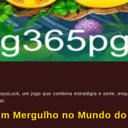
ysLuck, um jogo que combina estratégia e sorte, enq
al.
m Mergulho no Mundo do