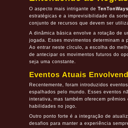
O aspecto mais intrigante de
TenTonWay
estratégicas e a imprevisibilidade da sor
conjunto de recursos que devem ser utiliz
A dinâmica básica envolve a rotação de u
jogada. Esses movimentos determinam a po
Ao entrar neste círculo, a escolha do me
de antecipar os movimentos futuros do o
seja uma constante.
Eventos Atuais Envolve
Recentemente, foram introduzidos eventos
espalhados pelo mundo. Esses eventos n
interativa, mas também oferecem prêmios 
habilidades no jogo.
Outro ponto forte é a integração de atual
desafios para manter a experiência sempr