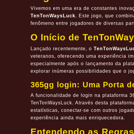
Vivemos em uma era de constantes inovaç
TenTonWaysLuck
. Este jogo, que combin
fenômeno entre jogadores de diversas pa
O Início de TenTonWa
Lançado recentemente, o
TenTonWaysLu
veteranos, oferecendo uma experiência im
especialmente após o lançamento da plata
explorar inúmeras possibilidades que o jo
365gg login: Uma Porta d
A funcionalidade de login na plataforma 36
TenTonWaysLuck. Através desta plataforma,
estatísticas, conectar-se com outros jogad
experiência ainda mais enriquecedora.
Entendendo as Regra