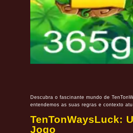
Descubra o fascinante mundo de TenTonWa
entendemos as suas regras e contexto atu
TenTonWaysLuck: U
Jogo