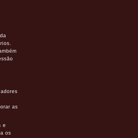
ada
rios.
 também
essão
gadores
orar as
s e
ra os