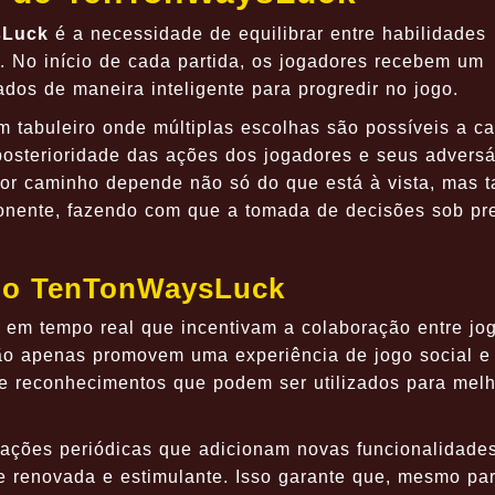
sLuck
é a necessidade de equilibrar entre habilidades
te. No início de cada partida, os jogadores recebem um
ados de maneira inteligente para progredir no jogo.
m tabuleiro onde múltiplas escolhas são possíveis a c
sterioridade das ações dos jogadores e seus adversá
lhor caminho depende não só do que está à vista, mas
ponente, fazendo com que a tomada de decisões sob pr
ndo TenTonWaysLuck
 em tempo real que incentivam a colaboração entre jo
ão apenas promovem uma experiência de jogo social e
e reconhecimentos que podem ser utilizados para melh
izações periódicas que adicionam novas funcionalidade
e renovada e estimulante. Isso garante que, mesmo pa