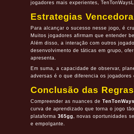
jogadores mais experientes, TenTonWaysL
Estrategias Vencedo
Para alcançar o sucesso nesse jogo, é cru
Muitos jogadores afirmam que entender be
Além disso, a interação com outros jogado
desenvolvimento de táticas em grupo, ofe
apresenta.
Em suma, a capacidade de observar, plane
adversas é o que diferencia os jogadore
Conclusão das Regras 
Compreender as nuances de
TenTonWay
curva de aprendizado que torna o jogo tã
plataforma
365gg
, novas oportunidades s
e empolgante.