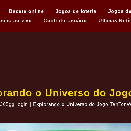
Bacará online
Jogos de loteria
Jogos de
sino ao vivo
Contrato Usuário
Últimas Notí
lorando o Universo do J
365gg login | Explorando o Universo do Jogo TenTon